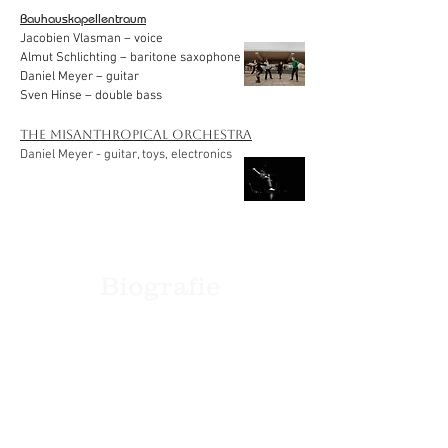
Bauhauskapellentraum
Jacobien Vlasman – voice
Almut Schlichting – baritone saxophone
Daniel Meyer – guitar
Sven Hinse – double bass
The Misanthropical Orchestra
Daniel Meyer - guitar, toys, electronics
Biografie
Daniel Meyer, 1979 geboren und aufgewachsen in
Visbek (Niedersachsen).
Nach frühen Klangexperimenten und der ersten
Komposition für Plastik-Schlagzeug und Kinder-
Mundharmonika im Alter von 7 fing Daniel mit 10
Jahren an, Gitarre zu spielen. Später studiert er
Jazz-Gitarre in Bremen, unter anderem bei
Andreas Wahl und Detlef Beier. Daniel Meyer lebt